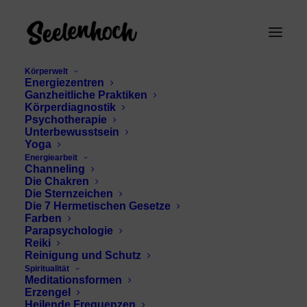
Körperwelt
Energiezentren
Ganzheitliche Praktiken
Körperdiagnostik
Psychotherapie
Unterbewusstsein
Yoga
Energiearbeit
Channeling
Wassermann Visionär
Die Chakren
Die Sternzeichen
Die 7 Hermetischen Gesetze
Farben
Parapsychologie
Reiki
Reinigung und Schutz
Spiritualität
Meditationsformen
Erzengel
Heilende Frequenzen