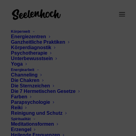
Körperwelt
Energiezentren
Ganzheitliche Praktiken
Körperdiagnostik
Psychotherapie
Unterbewusstsein
Yoga
Energiearbeit
Wassermann
Channeling
Die Chakren
Eigenschaften
Die Sternzeichen
Die 7 Hermetischen Gesetze
Farben
Parapsychologie
Reiki
Reinigung und Schutz
Spiritualität
Meditationsformen
Erzengel
Heilende Frequenzen