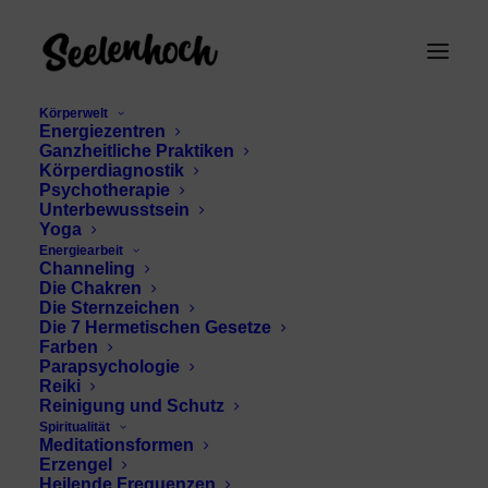
Körperwelt
Energiezentren
Ganzheitliche Praktiken
Körperdiagnostik
Psychotherapie
Unterbewusstsein
Yoga
Energiearbeit
Channeling
Waage Horoskop
Die Chakren
Die Sternzeichen
Die 7 Hermetischen Gesetze
Farben
Parapsychologie
Reiki
Reinigung und Schutz
Spiritualität
Meditationsformen
Erzengel
Heilende Frequenzen