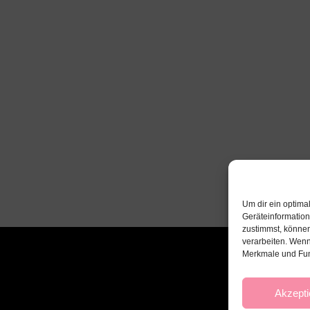
Um dir ein optima
Geräteinformatio
zustimmst, können
verarbeiten. Wenn
Merkmale und Fun
Akzepti