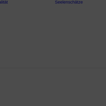
lität
Seelenschätze
Meditationsformen
Erzengel
Heilende
Bücher
Frequenzen
Heilstei
Neuzeit Heilung
Numerologie
Schamanismus