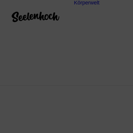
Körperwelt
Energieze
Ganzheitl
Praktiken
Körperdia
Psychoth
Unterbew
Yoga