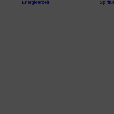
Energiearbeit
Spiritua
Channeling
Die Chakren
Die
ntren
Sternzeichen
iche
Die 7
Hermetischen
gnostik
Gesetze
erapie
Farben
usstsein
Parapsychologie
Reiki
Reinigung und
Schutz
Visionen