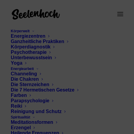
Körperwelt
Energiezentren
Ganzheitliche Praktiken
Körperdiagnostik
Psychotherapie
Unterbewusstsein
Yoga
Energiearbeit
Channeling
Uriel innere Stärke
Die Chakren
Die Sternzeichen
Die 7 Hermetischen Gesetze
Farben
Parapsychologie
Reiki
Reinigung und Schutz
Spiritualität
Meditationsformen
Erzengel
Heilende Frequenzen