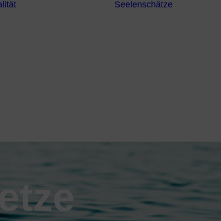
lität
Seelenschätze
Meditationsformen
Erzengel
Heilende
Bücher
Frequenzen
Heilstei
Neuzeit Heilung
Numerologie
Schamanismus
etze