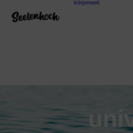
Körperwelt
Energieze
Ganzheitl
Praktiken
Körperdia
Psychoth
Unterbew
Yoga
uni