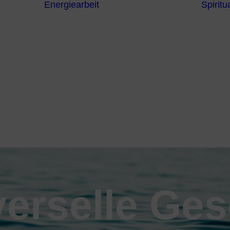
Energiearbeit
Spiritua
Channeling
Die Chakren
Die
ntren
Sternzeichen
iche
Die 7
Hermetischen
gnostik
Gesetze
erapie
Farben
usstsein
Parapsychologie
Reiki
Reinigung und
Schutz
verselle Ges