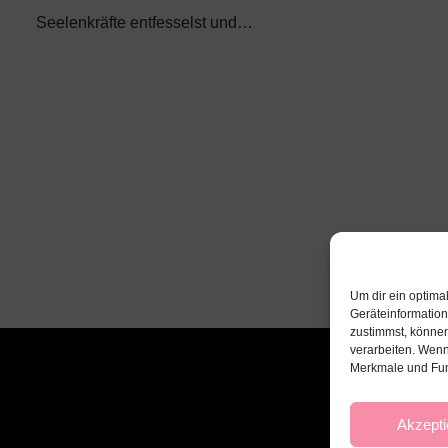
Seelenkräfte entfesselst und…
Um dir ein optima
Geräteinformatio
zustimmst, können
verarbeiten. Wenn
Merkmale und Fun
Akzepti