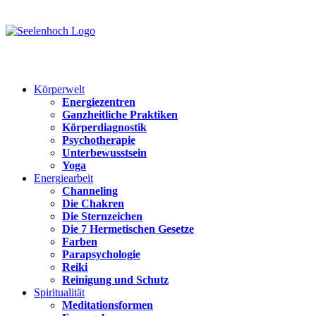
Körperwelt
Energiezentren
Ganzheitliche Praktiken
Körperdiagnostik
Psychotherapie
Unterbewusstsein
Yoga
Energiearbeit
Channeling
Die Chakren
Die Sternzeichen
Die 7 Hermetischen Gesetze
Farben
Parapsychologie
Reiki
Reinigung und Schutz
Spiritualität
Meditationsformen