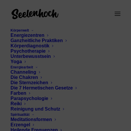
Körperwelt
Energiezentren
Ganzheitliche Praktiken
Körperdiagnostik
Psychotherapie
Unterbewusstsein
Yoga
Energiearbeit
Channeling
Tumorzellen
Die Chakren
Die Sternzeichen
Die 7 Hermetischen Gesetze
Farben
Parapsychologie
Reiki
Reinigung und Schutz
Spiritualität
Meditationsformen
Erzengel
Heilende Frequenzen