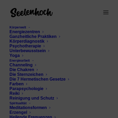
Körperwelt
Energiezentren
Ganzheitliche Praktiken
Körperdiagnostik
Psychotherapie
Unterbewusstsein
Yoga
Energiearbeit
Channeling
Türkis Bedeutung
Die Chakren
Die Sternzeichen
Die 7 Hermetischen Gesetze
Farben
Parapsychologie
Reiki
Reinigung und Schutz
Spiritualität
Meditationsformen
Erzengel
Heilende Frequenzen