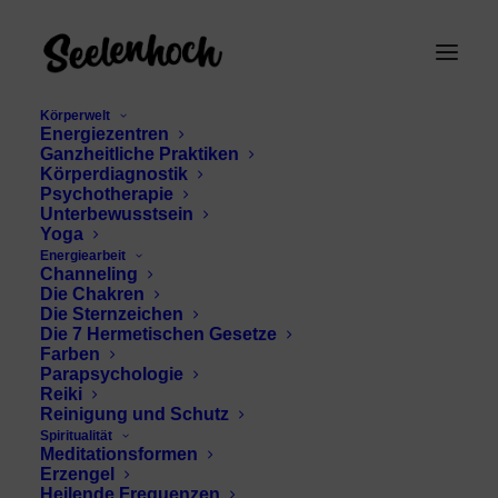
Körperwelt
Energiezentren
Ganzheitliche Praktiken
Körperdiagnostik
Psychotherapie
Unterbewusstsein
Yoga
Energiearbeit
Channeling
Transzendenz
Die Chakren
Die Sternzeichen
Die 7 Hermetischen Gesetze
Farben
Parapsychologie
Reiki
Reinigung und Schutz
Spiritualität
Meditationsformen
Erzengel
Heilende Frequenzen