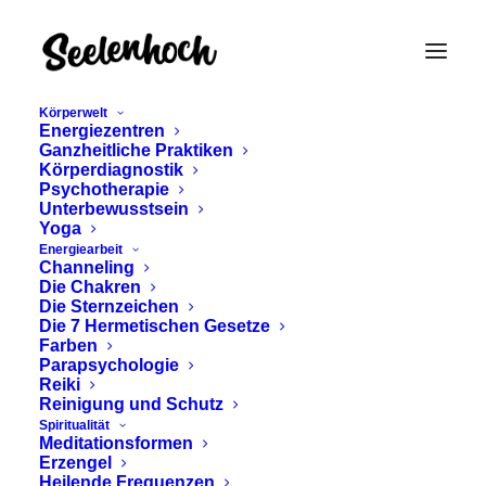
Körperwelt
Energiezentren
Ganzheitliche Praktiken
Körperdiagnostik
Psychotherapie
Unterbewusstsein
Yoga
Energiearbeit
Channeling
Tiergeist
Die Chakren
Die Sternzeichen
Die 7 Hermetischen Gesetze
Farben
Parapsychologie
Reiki
Reinigung und Schutz
Spiritualität
Meditationsformen
Erzengel
Heilende Frequenzen