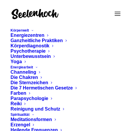
Körperwelt
Energiezentren
Ganzheitliche Praktiken
Körperdiagnostik
Psychotherapie
Unterbewusstsein
Yoga
Energiearbeit
therapeutisches
Channeling
Die Chakren
Potenzial
Die Sternzeichen
Die 7 Hermetischen Gesetze
Farben
Parapsychologie
Reiki
Reinigung und Schutz
Spiritualität
Meditationsformen
Erzengel
Heilende Frequenzen