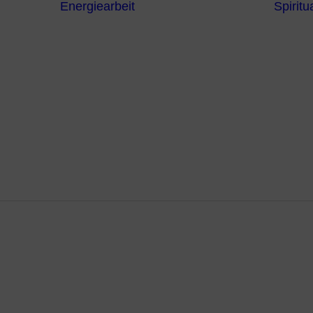
Energiearbeit
Spiritua
Channeling
Die Chakren
Die
ntren
Sternzeichen
iche
Die 7
Hermetischen
gnostik
Gesetze
erapie
Farben
usstsein
Parapsychologie
Reiki
Reinigung und
Schutz
Tastsinn