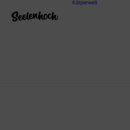
Körperwelt
Energieze
Ganzheitl
Praktiken
Körperdia
Psychoth
Unterbew
Yoga