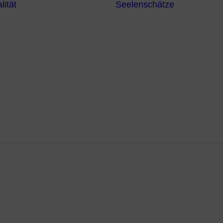
lität
Seelenschätze
Meditationsformen
Erzengel
Heilende
Bücher
Frequenzen
Heilstei
Neuzeit Heilung
Numerologie
Schamanismus