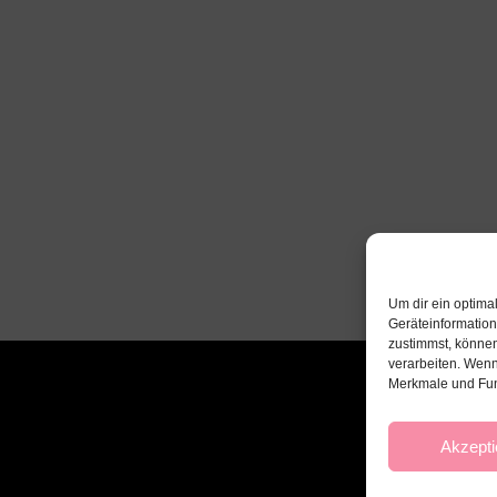
Um dir ein optima
Geräteinformatio
zustimmst, können
verarbeiten. Wenn
Merkmale und Fun
Akzepti