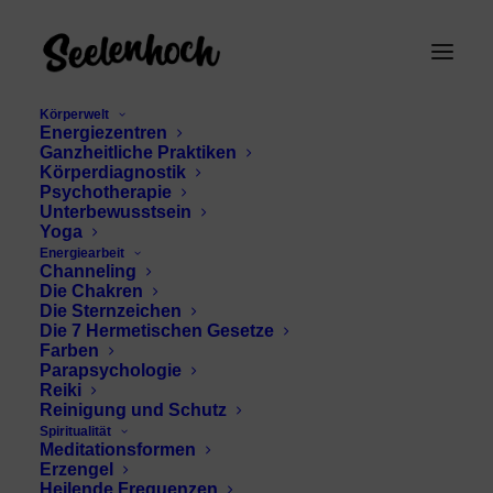
Körperwelt
Energiezentren
Ganzheitliche Praktiken
Körperdiagnostik
Psychotherapie
Unterbewusstsein
Yoga
Energiearbeit
Channeling
Stressbewältigung
Die Chakren
Die Sternzeichen
Die 7 Hermetischen Gesetze
Farben
Parapsychologie
Reiki
Reinigung und Schutz
Spiritualität
Meditationsformen
Erzengel
Heilende Frequenzen