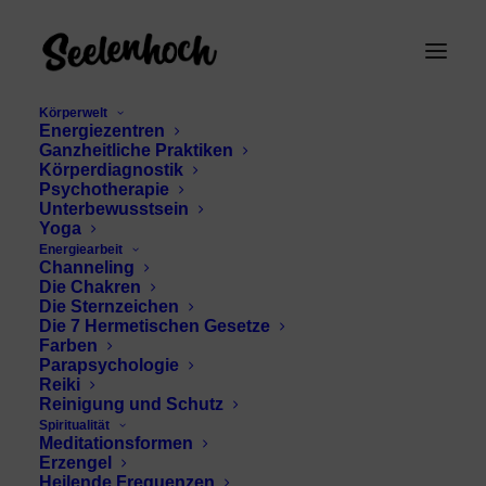
Körperwelt
Energiezentren
Ganzheitliche Praktiken
Körperdiagnostik
Psychotherapie
Unterbewusstsein
Yoga
Energiearbeit
Channeling
Sterben verstehen
Die Chakren
Die Sternzeichen
Die 7 Hermetischen Gesetze
Farben
Parapsychologie
Reiki
Reinigung und Schutz
Spiritualität
Meditationsformen
Erzengel
Heilende Frequenzen