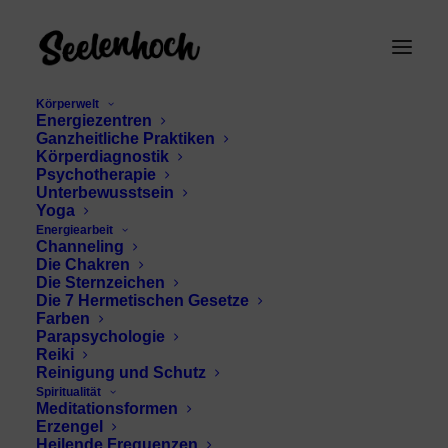
Körperwelt
Energiezentren
Ganzheitliche Praktiken
Körperdiagnostik
Psychotherapie
Unterbewusstsein
Yoga
Energiearbeit
Channeling
Sportmannschaften
Die Chakren
Die Sternzeichen
Die 7 Hermetischen Gesetze
Farben
Parapsychologie
Reiki
Reinigung und Schutz
Spiritualität
Meditationsformen
Erzengel
Heilende Frequenzen