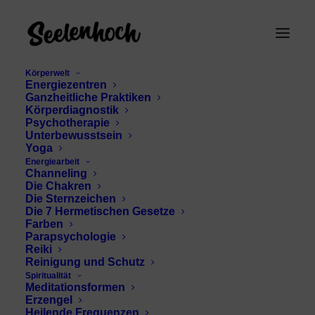
Körperwelt
Energiezentren
Ganzheitliche Praktiken
Körperdiagnostik
Psychotherapie
Unterbewusstsein
Yoga
Energiearbeit
Channeling
spirituelle Welt
Die Chakren
Die Sternzeichen
Die 7 Hermetischen Gesetze
Farben
Parapsychologie
Reiki
Reinigung und Schutz
Spiritualität
Meditationsformen
Erzengel
Heilende Frequenzen