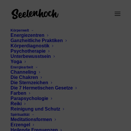
Körperwelt
Energiezentren
Ganzheitliche Praktiken
Körperdiagnostik
Psychotherapie
Unterbewusstsein
Yoga
spirituelle
Energiearbeit
Channeling
Transformation
Die Chakren
Die Sternzeichen
Die 7 Hermetischen Gesetze
Jeremiel
Farben
Parapsychologie
Reiki
Reinigung und Schutz
Spiritualität
Meditationsformen
Erzengel
Heilende Frequenzen