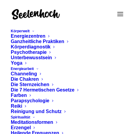
Körperwelt
Energiezentren
Ganzheitliche Praktiken
Körperdiagnostik
Psychotherapie
Unterbewusstsein
Yoga
Energiearbeit
Channeling
spirituelle Symbolik
Die Chakren
Die Sternzeichen
Die 7 Hermetischen Gesetze
Farben
Parapsychologie
Reiki
Reinigung und Schutz
Spiritualität
Meditationsformen
Erzengel
Heilende Frequenzen