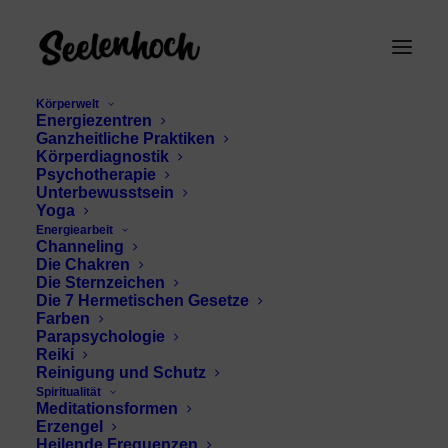
Körperwelt
Energiezentren
Ganzheitliche Praktiken
Körperdiagnostik
Psychotherapie
Unterbewusstsein
Yoga
Energiearbeit
spirituelle Perspektive
Channeling
Die Chakren
Tod
Die Sternzeichen
Die 7 Hermetischen Gesetze
Farben
Parapsychologie
Reiki
Reinigung und Schutz
Spiritualität
Meditationsformen
Erzengel
Heilende Frequenzen