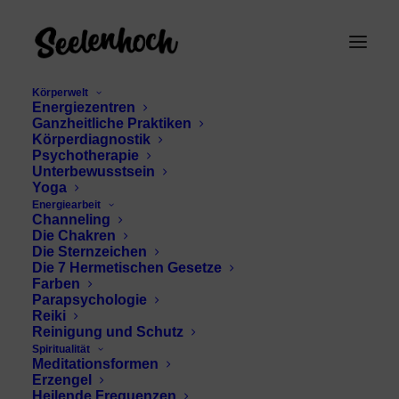
Körperwelt
Energiezentren
Ganzheitliche Praktiken
Körperdiagnostik
Psychotherapie
Unterbewusstsein
Yoga
Energiearbeit
Channeling
Spiritualität lernen
Die Chakren
Die Sternzeichen
Die 7 Hermetischen Gesetze
Farben
Parapsychologie
Reiki
Reinigung und Schutz
Spiritualität
Meditationsformen
Erzengel
Heilende Frequenzen