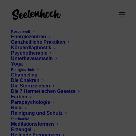
Körperwelt
Energiezentren
Ganzheitliche Praktiken
Körperdiagnostik
Psychotherapie
Unterbewusstsein
Yoga
Energiearbeit
Channeling
Spiritualität Alltag
Die Chakren
Die Sternzeichen
Die 7 Hermetischen Gesetze
Farben
Parapsychologie
Reiki
Reinigung und Schutz
Spiritualität
Meditationsformen
Erzengel
Heilende Frequenzen