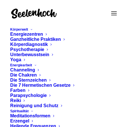
Körperwelt
Energiezentren
Ganzheitliche Praktiken
Körperdiagnostik
Psychotherapie
Unterbewusstsein
Yoga
Energiearbeit
Shamballa Reiki –
Channeling
Die Chakren
Inneres Gleichgewicht
Die Sternzeichen
Die 7 Hermetischen Gesetze
Farben
Parapsychologie
Reiki
Reinigung und Schutz
Spiritualität
Meditationsformen
Erzengel
Heilende Frequenzen