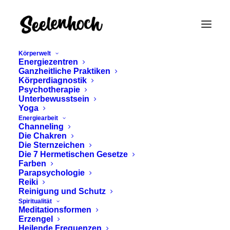
Körperwelt
Energiezentren
Ganzheitliche Praktiken
Körperdiagnostik
Psychotherapie
Unterbewusstsein
Yoga
Energiearbeit
Channeling
Selbstverbesserung
Die Chakren
Die Sternzeichen
Die 7 Hermetischen Gesetze
Farben
Parapsychologie
Reiki
Reinigung und Schutz
Spiritualität
Meditationsformen
Erzengel
Heilende Frequenzen