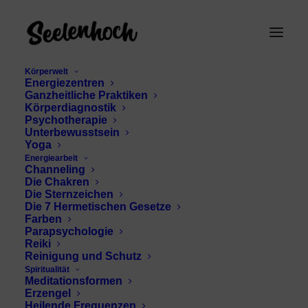
Körperwelt
Energiezentren
Ganzheitliche Praktiken
Körperdiagnostik
Psychotherapie
Unterbewusstsein
Yoga
Energiearbeit
seelenanteile
Channeling
Die Chakren
integrieren
Die Sternzeichen
Die 7 Hermetischen Gesetze
Farben
Parapsychologie
Reiki
Reinigung und Schutz
Spiritualität
Meditationsformen
Erzengel
Heilende Frequenzen