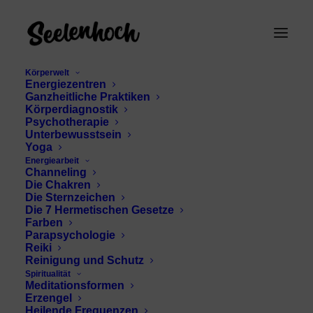
Körperwelt
Energiezentren
Ganzheitliche Praktiken
Körperdiagnostik
Psychotherapie
Unterbewusstsein
Yoga
Energiearbeit
Channeling
Seele
Die Chakren
Die Sternzeichen
Die 7 Hermetischen Gesetze
Farben
Parapsychologie
Reiki
Reinigung und Schutz
Spiritualität
Meditationsformen
Erzengel
Heilende Frequenzen