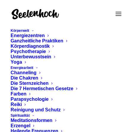
Körperwelt
Energiezentren
Ganzheitliche Praktiken
Körperdiagnostik
Psychotherapie
Unterbewusstsein
Yoga
Energiearbeit
Schwingung und
Channeling
Die Chakren
Gesundheit
Die Sternzeichen
Die 7 Hermetischen Gesetze
Farben
Parapsychologie
Reiki
Reinigung und Schutz
Spiritualität
Meditationsformen
Erzengel
Heilende Frequenzen