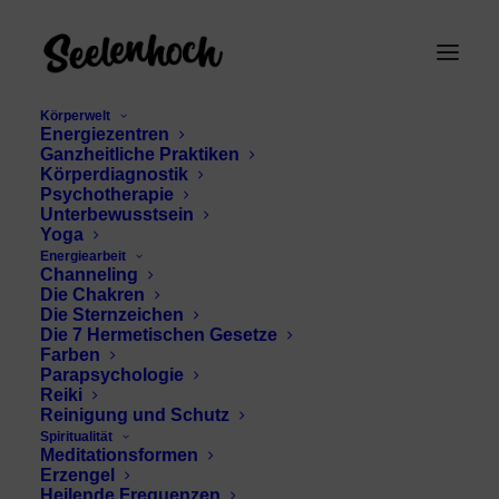
Körperwelt
Energiezentren
Ganzheitliche Praktiken
Körperdiagnostik
Psychotherapie
Unterbewusstsein
Yoga
Energiearbeit
Schumann Resonanz
Channeling
Die Chakren
Physiologie
Die Sternzeichen
Die 7 Hermetischen Gesetze
Farben
Parapsychologie
Reiki
Reinigung und Schutz
Spiritualität
Meditationsformen
Erzengel
Heilende Frequenzen