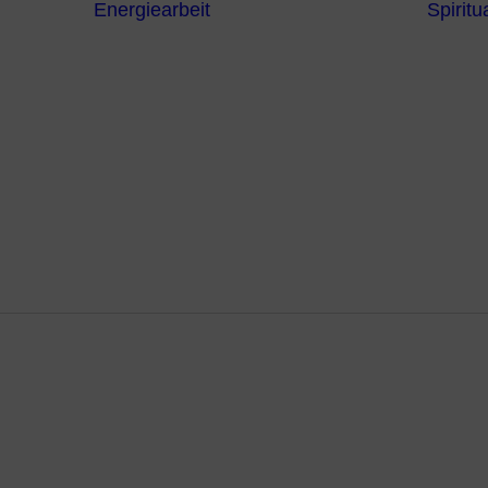
Energiearbeit
Spiritua
Channeling
Die Chakren
Die
ntren
Sternzeichen
iche
Die 7
Hermetischen
gnostik
Gesetze
erapie
Farben
usstsein
Parapsychologie
Reiki
Reinigung und
Schutz
ssel zur pos