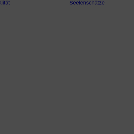
lität
Seelenschätze
Meditationsformen
Erzengel
Heilende
Bücher
Frequenzen
Heilstei
Neuzeit Heilung
Numerologie
Schamanismus
itiven