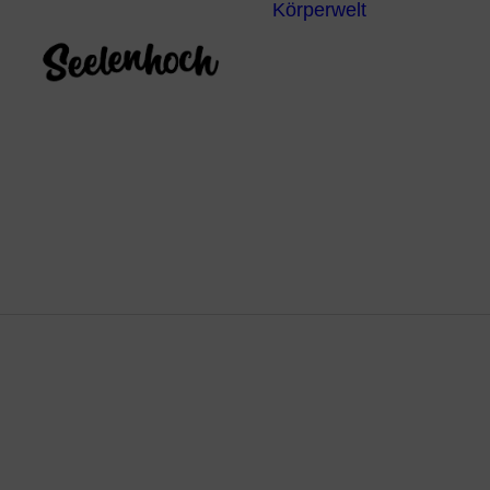
Körperwelt
Energieze
Ganzheitl
Praktiken
Körperdia
Psychoth
Unterbew
Yoga
Schlü