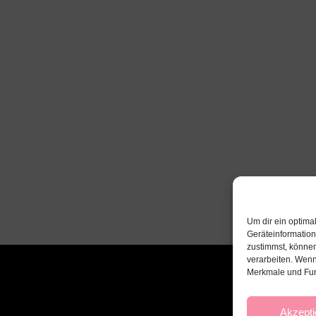
Um dir ein optima
Geräteinformatio
zustimmst, können
verarbeiten. Wenn
Merkmale und Fun
Akzepti