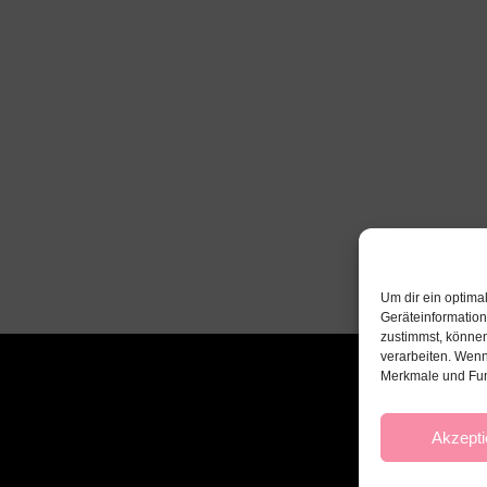
Um dir ein optima
Geräteinformatio
zustimmst, können
verarbeiten. Wenn
Merkmale und Fun
Akzepti