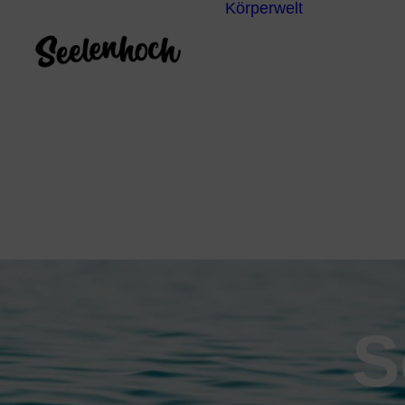
Körperwelt
Energieze
Ganzheitl
Praktiken
Körperdia
Psychoth
Unterbew
Yoga
S