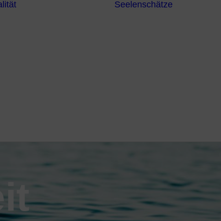
lität
Seelenschätze
Meditationsformen
Erzengel
Heilende
Bücher
Frequenzen
Heilstei
Neuzeit Heilung
Numerologie
Schamanismus
it