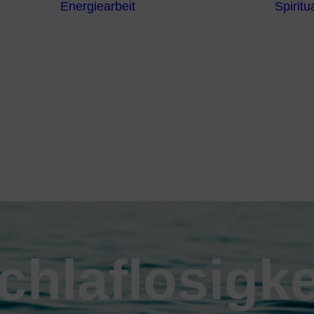
Energiearbeit
Spiritua
Channeling
Die Chakren
Die
ntren
Sternzeichen
iche
Die 7
Hermetischen
gnostik
Gesetze
erapie
Farben
usstsein
Parapsychologie
Reiki
Reinigung und
Schutz
chlaflosigke