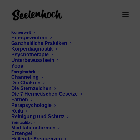
Körperwelt
Energiezentren
Ganzheitliche Praktiken
Körperdiagnostik
Psychotherapie
Unterbewusstsein
Yoga
Energiearbeit
schamanisches
Channeling
Die Chakren
Trommeln
Die Sternzeichen
Die 7 Hermetischen Gesetze
Farben
Parapsychologie
Reiki
Reinigung und Schutz
Spiritualität
Meditationsformen
Erzengel
Heilende Frequenzen