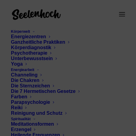
Körperwelt
Energiezentren
Ganzheitliche Praktiken
Körperdiagnostik
Psychotherapie
Unterbewusstsein
Yoga
Energiearbeit
Channeling
Saint Germain Lehren
Die Chakren
Die Sternzeichen
Die 7 Hermetischen Gesetze
Farben
Parapsychologie
Reiki
Reinigung und Schutz
Spiritualität
Meditationsformen
Erzengel
Heilende Frequenzen