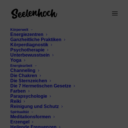
Körperwelt
Energiezentren
Ganzheitliche Praktiken
Körperdiagnostik
Psychotherapie
Unterbewusstsein
Yoga
Energiearbeit
Channeling
Sadhguru Yoga Tod
Die Chakren
Die Sternzeichen
Die 7 Hermetischen Gesetze
Farben
Parapsychologie
Reiki
Reinigung und Schutz
Spiritualität
Meditationsformen
Erzengel
Heilende Frequenzen