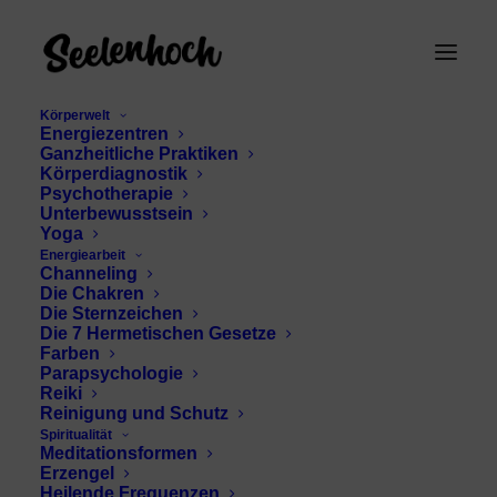
Körperwelt
Energiezentren
Ganzheitliche Praktiken
Körperdiagnostik
Psychotherapie
Unterbewusstsein
Yoga
Energiearbeit
Channeling
rosa in der Natur
Die Chakren
Die Sternzeichen
Die 7 Hermetischen Gesetze
Farben
Parapsychologie
Reiki
Reinigung und Schutz
Spiritualität
Meditationsformen
Erzengel
Heilende Frequenzen