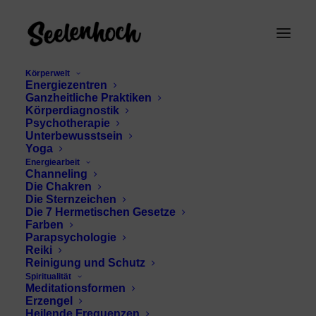
Körperwelt
Energiezentren
Ganzheitliche Praktiken
Körperdiagnostik
Psychotherapie
Unterbewusstsein
Yoga
Energiearbeit
Channeling
Reiki-Geber
Die Chakren
Die Sternzeichen
Die 7 Hermetischen Gesetze
Farben
Parapsychologie
Reiki
Reinigung und Schutz
Spiritualität
Meditationsformen
Erzengel
Heilende Frequenzen