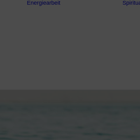
Energiearbeit
Spiritua
Channeling
Die Chakren
Die
ntren
Sternzeichen
iche
Die 7
Hermetischen
gnostik
Gesetze
erapie
Farben
usstsein
Parapsychologie
Reiki
Reinigung und
Schutz