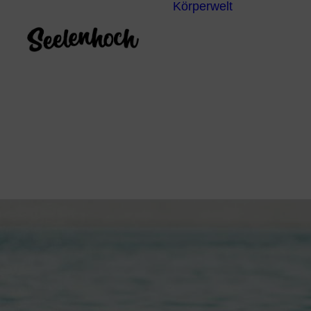
Körperwelt
Energieze
Ganzheitl
Praktiken
Körperdia
Psychoth
Unterbew
Yoga