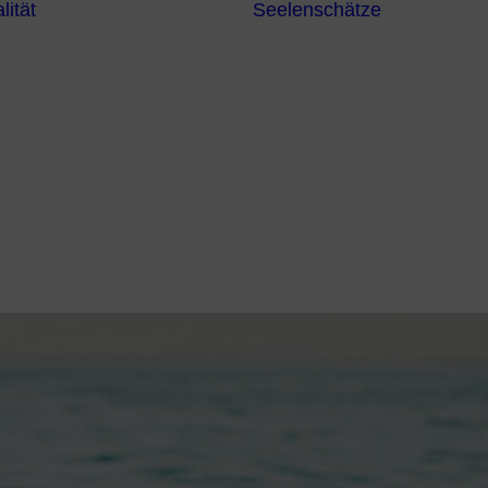
lität
Seelenschätze
Meditationsformen
Erzengel
Heilende
Bücher
Frequenzen
Heilstei
Neuzeit Heilung
Numerologie
Schamanismus