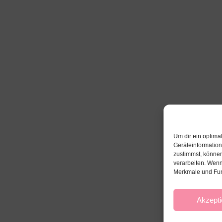
Um dir ein optima
Geräteinformatio
zustimmst, können
verarbeiten. Wenn
Merkmale und Fun
Akzepti