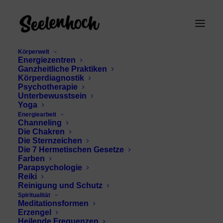
Körperwelt
Energiezentren
Ganzheitliche Praktiken
Körperdiagnostik
Psychotherapie
Unterbewusstsein
Yoga
Energiearbeit
Channeling
Quantenfeldtheorie
Die Chakren
Die Sternzeichen
Die 7 Hermetischen Gesetze
Farben
Parapsychologie
Reiki
Reinigung und Schutz
Spiritualität
Meditationsformen
Erzengel
Heilende Frequenzen