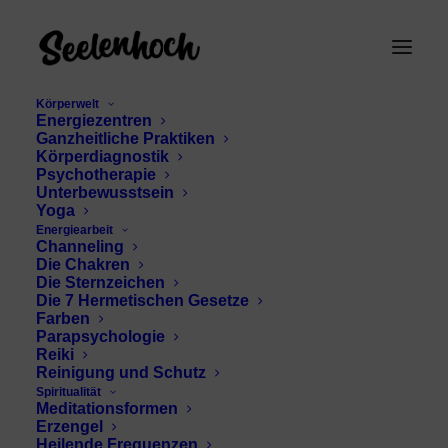
Körperwelt
Energiezentren
Ganzheitliche Praktiken
Körperdiagnostik
Psychotherapie
Unterbewusstsein
Yoga
Energiearbeit
Channeling
Pythagoras
Die Chakren
Die Sternzeichen
Die 7 Hermetischen Gesetze
Farben
Parapsychologie
Reiki
Reinigung und Schutz
Spiritualität
Meditationsformen
Erzengel
Heilende Frequenzen