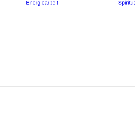
Energiearbeit
Spiritua
Channeling
Die Chakren
Die
ntren
Sternzeichen
iche
Die 7
Hermetischen
gnostik
Gesetze
erapie
Farben
usstsein
Parapsychologie
Reiki
Reinigung und
Schutz
inie 5 lösun