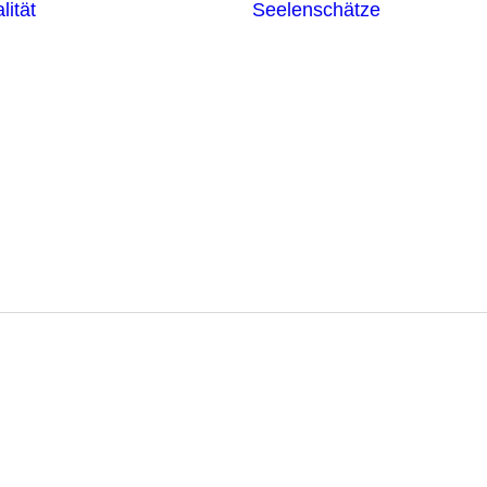
lität
Seelenschätze
Meditationsformen
Erzengel
Heilende
Bücher
Frequenzen
Heilstei
Neuzeit Heilung
Numerologie
Schamanismus
gsfinder