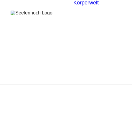
Körperwelt
Energieze
Ganzheitl
Praktiken
Körperdia
Psychoth
Unterbew
Yoga
profill