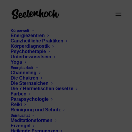
Körperwelt
Energiezentren
Ganzheitliche Praktiken
Körperdiagnostik
Psychotherapie
Unterbewusstsein
Yoga
Energiearbeit
persönlichkeit im
Channeling
Die Chakren
human design
Die Sternzeichen
Die 7 Hermetischen Gesetze
Farben
Parapsychologie
Reiki
Reinigung und Schutz
Spiritualität
Meditationsformen
Erzengel
Heilende Frequenzen