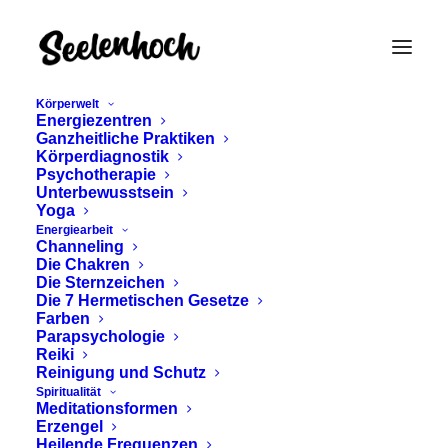
Körperwelt
Energiezentren
Ganzheitliche Praktiken
Körperdiagnostik
Psychotherapie
Unterbewusstsein
Yoga
Energiearbeit
Channeling
Pendel
Die Chakren
Die Sternzeichen
Die 7 Hermetischen Gesetze
Farben
Parapsychologie
Reiki
Reinigung und Schutz
Spiritualität
Meditationsformen
Erzengel
Heilende Frequenzen