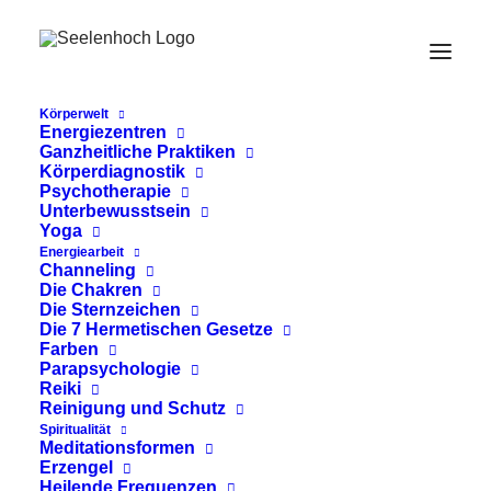
Körperwelt
Energiezentren
Ganzheitliche Praktiken
Körperdiagnostik
Psychotherapie
Unterbewusstsein
Yoga
Energiearbeit
Orange und
Channeling
Die Chakren
Spiritualität
Die Sternzeichen
Die 7 Hermetischen Gesetze
Farben
Parapsychologie
Reiki
Reinigung und Schutz
Spiritualität
Meditationsformen
Erzengel
Heilende Frequenzen