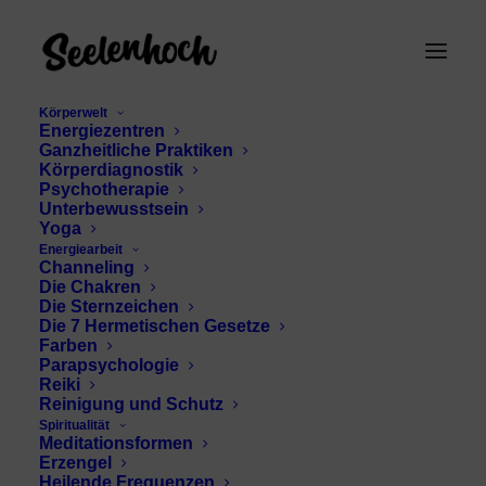
Körperwelt
Energiezentren
Ganzheitliche Praktiken
Körperdiagnostik
Psychotherapie
Unterbewusstsein
Yoga
Energiearbeit
Channeling
orange Farbsymbolik
Die Chakren
Die Sternzeichen
Die 7 Hermetischen Gesetze
Farben
Parapsychologie
Reiki
Reinigung und Schutz
Spiritualität
Meditationsformen
Erzengel
Heilende Frequenzen