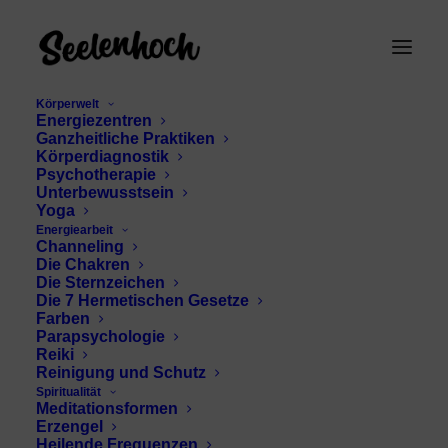
Körperwelt
Energiezentren
Ganzheitliche Praktiken
Körperdiagnostik
Psychotherapie
Unterbewusstsein
Yoga
Energiearbeit
Channeling
obere Welt
Die Chakren
Die Sternzeichen
Die 7 Hermetischen Gesetze
Farben
Parapsychologie
Reiki
Reinigung und Schutz
Spiritualität
Meditationsformen
Erzengel
Heilende Frequenzen