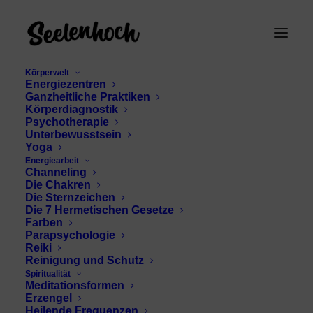
Körperwelt
Energiezentren
Ganzheitliche Praktiken
Körperdiagnostik
Psychotherapie
Unterbewusstsein
Yoga
Energiearbeit
Numerologie zur
Channeling
Die Chakren
Lebensgestaltung
Die Sternzeichen
Die 7 Hermetischen Gesetze
Farben
Parapsychologie
Reiki
Reinigung und Schutz
Spiritualität
Meditationsformen
Erzengel
Heilende Frequenzen