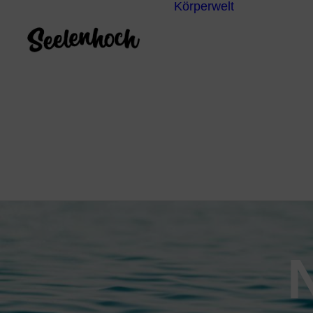
Körperwelt
Energieze
Ganzheitl
Praktiken
Körperdia
Psychoth
Unterbew
Yoga
N