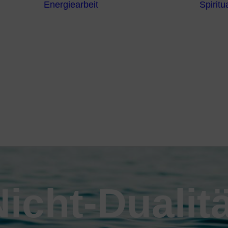
Energiearbeit
Spiritua
Channeling
Die Chakren
Die
ntren
Sternzeichen
iche
Die 7
Hermetischen
gnostik
Gesetze
erapie
Farben
usstsein
Parapsychologie
Reiki
Reinigung und
Schutz
icht-Dualit