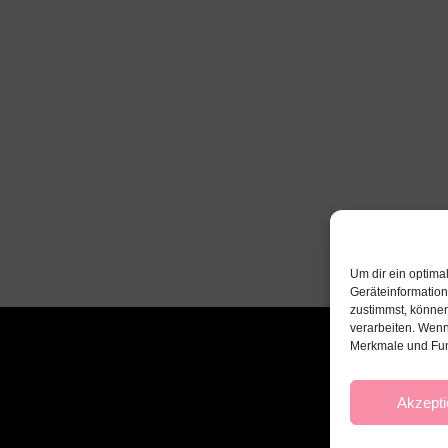
Um dir ein optima
Geräteinformatio
zustimmst, können
verarbeiten. Wenn
Merkmale und Fun
Akzepti