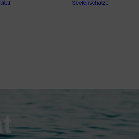
lität
Seelenschätze
Meditationsformen
Erzengel
Heilende
Bücher
Frequenzen
Heilstei
Neuzeit Heilung
Numerologie
Schamanismus
ät