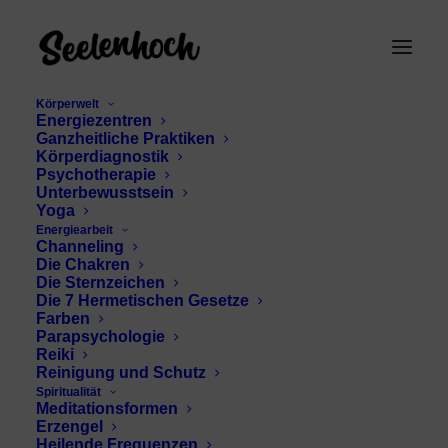
Körperwelt
Energiezentren
Ganzheitliche Praktiken
Körperdiagnostik
Psychotherapie
Unterbewusstsein
Yoga
Energiearbeit
Channeling
Merkur
Die Chakren
Die Sternzeichen
Die 7 Hermetischen Gesetze
Farben
Parapsychologie
Reiki
Reinigung und Schutz
Spiritualität
Meditationsformen
Erzengel
Heilende Frequenzen