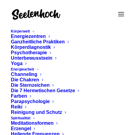
Körperwelt
Energiezentren
Ganzheitliche Praktiken
Körperdiagnostik
Psychotherapie
Unterbewusstsein
Yoga
Energiearbeit
menschenführung im
Channeling
Die Chakren
human design
Die Sternzeichen
Die 7 Hermetischen Gesetze
Farben
Parapsychologie
Reiki
Reinigung und Schutz
Spiritualität
Meditationsformen
Erzengel
Heilende Frequenzen