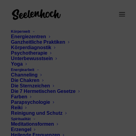
Körperwelt
Energiezentren
Ganzheitliche Praktiken
Körperdiagnostik
Psychotherapie
Unterbewusstsein
Yoga
Energiearbeit
Matthew
Channeling
Die Chakren
McConaughey
Die Sternzeichen
Die 7 Hermetischen Gesetze
Farben
Parapsychologie
Reiki
Reinigung und Schutz
Spiritualität
Meditationsformen
Erzengel
Heilende Frequenzen