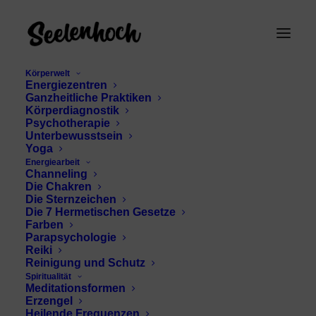
Körperwelt
Energiezentren
Ganzheitliche Praktiken
Körperdiagnostik
Psychotherapie
Unterbewusstsein
Yoga
Energiearbeit
Channeling
Liebe Jungfrauen
Die Chakren
Die Sternzeichen
Die 7 Hermetischen Gesetze
Farben
Parapsychologie
Reiki
Reinigung und Schutz
Spiritualität
Meditationsformen
Erzengel
Heilende Frequenzen